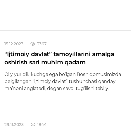
15.12.2023
3367
“Ijtimoiy davlat” tamoyillarini amalga
oshirish sari muhim qadam
Oliy yuridik kuchga ega bo‘lgan Bosh qomusimizda
belgilangan “ijtimoiy davlat” tushunchasi qanday
ma’noni anglatadi, degan savol tug‘ilishi tabiiy.
29.11.2023
1844