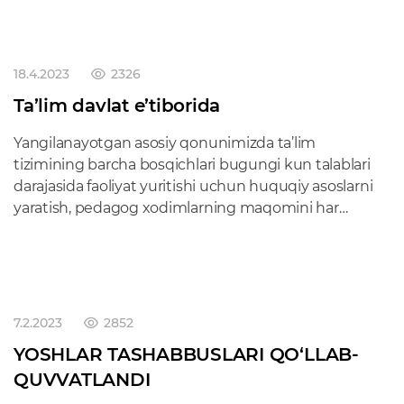
18.4.2023
2326
Ta’lim davlat e’tiborida
Yangilanayotgan asosiy qonunimizda ta’lim
tizimining barcha bosqichlari bugungi kun talablari
darajasida faoliyat yuritishi uchun huquqiy asoslarni
yaratish, pedagog xodimlarning maqomini har
jihatdan mustahkamlash ko‘zda tutilmoqda.
Masalan, qonun loyihasining 50-moddasida har
kimning ta’lim olish huquqi e’tirof etilib, uzluksiz
ta’lim tizimi, uning har xil turlari va shakllari, davlat va
nodavlat ta’lim tashkilotlari rivojlanishi uchun zarur
7.2.2023
2852
sharoitlar davlat tomonidan ta’minlanishi
YOSHLAR TASHABBUSLARI QO‘LLAB-
belgilanmoqda.
QUVVATLANDI