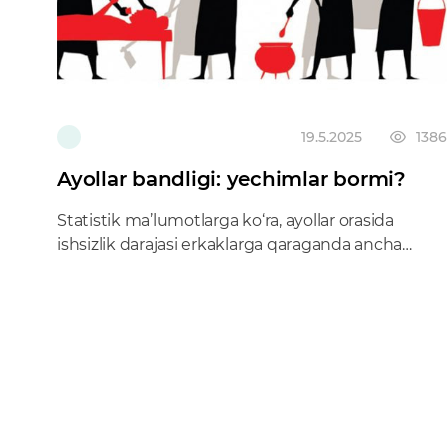
19.5.2025
1386
Ayollar bandligi: yechimlar bormi?
Statistik ma’lumotlarga ko‘ra, ayollar orasida
ishsizlik darajasi erkaklarga qaraganda ancha
yuqori.