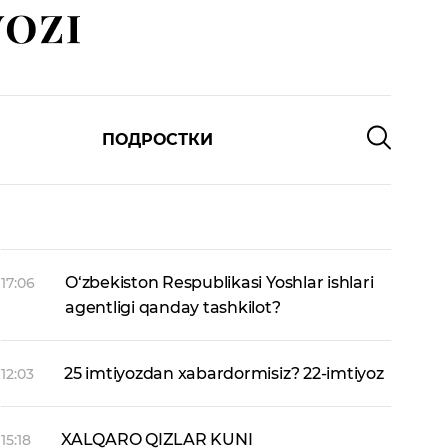
ПОДРОСТКИ
O‘zbekiston Respublikasi Yoshlar ishlari
17:06
agentligi qanday tashkilot?
25 imtiyozdan xabardormisiz? 22-imtiyoz
12:03
XALQARO QIZLAR KUNI
15:18