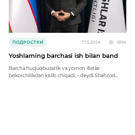
ПОДРОСТКИ
17.5.2024
1896
Yoshlarning barchasi ish bilan band
Barcha huquqbuzarlik va yomon illatlar
bekorchilikdan kelib chiqadi, – deydi Shahzod
Husenov.