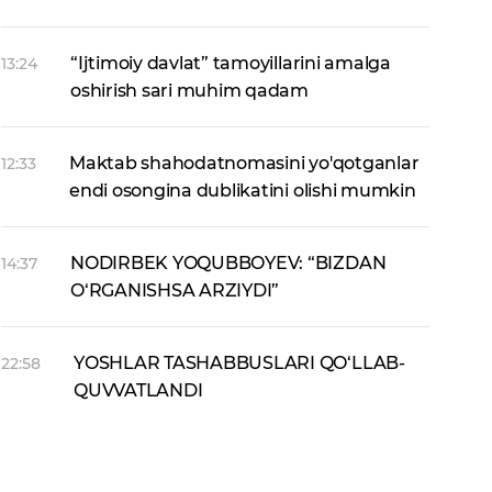
“Ijtimoiy davlat” tamoyillarini amalga
13:24
oshirish sari muhim qadam
Maktab shahodatnomasini yo'qotganlar
12:33
endi osongina dublikatini olishi mumkin
NODIRBEK YOQUBBOYEV: “BIZDAN
14:37
O‘RGANISHSA ARZIYDI”
YOSHLAR TASHABBUSLARI QO‘LLAB-
22:58
QUVVATLANDI