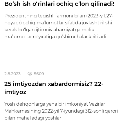
Bo‘sh ish o‘rinlari ochiq e’lon qilinadi!
Prezidentning tegishli farmoni bilan (2023-yil, 27-
noyabr) ochiq ma’lumotlar sifatida joylashtirilishi
kerak bo‘lgan ijtimoiy ahamiyatga molik
ma’lumotlar ro‘yxatiga qo‘shimchalar kiritiladi.
2.8.2023
5609
25 imtiyozdan xabardormisiz? 22-
imtiyoz
Yosh dehqonlarga yana bir imkoniyat Vazirlar
Mahkamasining 2022-yil 7-iyundagi 312-sonli qarori
bilan mahalladagi yoshlar