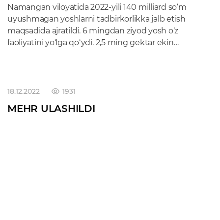
Namangan viloyatida 2022-yili 140 milliard so‘m
uyushmagan yoshlarni tadbirkorlikka jalb etish
maqsadida ajratildi. 6 mingdan ziyod yosh o‘z
faoliyatini yo‘lga qo‘ydi. 2,5 ming gektar ekin
maydonlari yoshlarga ajratildi. 20 ming nafar
yoshning bandligi ta’minlandi. 5 ming yoshga
kontrakt pullari to‘lab berildi.
18.12.2022
1931
MEHR ULASHILDI