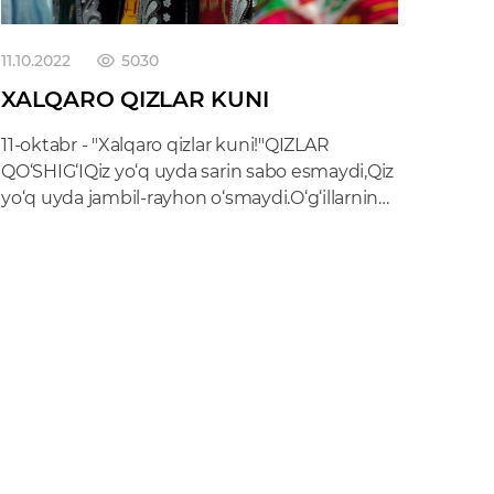
11.10.2022
5030
XALQARO QIZLAR KUNI
11-oktabr - "Xalqaro qizlar kuni!"QIZLAR
QO‘SHIG‘IQiz yo‘q uyda sarin sabo esmaydi,Qiz
yo‘q uyda jambil-rayhon o‘smaydi.O‘g‘illarning
ota bilan ishi yo‘q,Qiz otasin har qadamda
eslaydi.Ko‘zlariga surgay yurgan izingiz,Qay
o‘g‘ildan kamdir, ayting qizingiz...Qiz yo‘q uyda
tonglar erta otmaydi,Tomda oftob, ayvonda oy
yotmaydi.O‘g‘il qanday do‘st bo‘ladi,
bilmadim,Qiz do‘st bo‘lsa — siringizni
sotmaydi.Og‘ir kunda javdiratmas
ko‘zingiz,Qay o‘g‘ildan kamdir, ayting
qizingiz...Umr daryo, tolega kim kafildir,Qizning
borar joyi bo‘lak sohildir.Qiz dardiga
yetmaganlar g‘ofildir,Qiz bor uyda yorug‘ bo‘lar