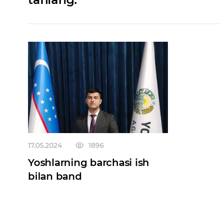
17.05.2024
1896
Yoshlarning barchasi ish
bilan band