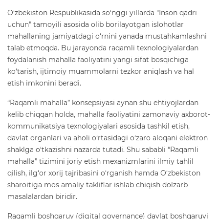
O‘zbekiston Respublikasida so‘nggi yillarda "Inson qadri
uchun" tamoyili asosida olib borilayotgan islohotlar
mahallaning jamiyatdagi o‘rnini yanada mustahkamlashni
talab etmoqda. Bu jarayonda raqamli texnologiyalardan
foydalanish mahalla faoliyatini yangi sifat bosqichiga
ko‘tarish, ijtimoiy muammolarni tezkor aniqlash va hal
etish imkonini beradi.
“Raqamli mahalla” konsepsiyasi aynan shu ehtiyojlardan
kelib chiqqan holda, mahalla faoliyatini zamonaviy axborot-
kommunikatsiya texnologiyalari asosida tashkil etish,
davlat organlari va aholi o‘rtasidagi o‘zaro aloqani elektron
shaklga o‘tkazishni nazarda tutadi. Shu sababli “Raqamli
mahalla” tizimini joriy etish mexanizmlarini ilmiy tahlil
qilish, ilg‘or xorij tajribasini o‘rganish hamda O‘zbekiston
sharoitiga mos amaliy takliflar ishlab chiqish dolzarb
masalalardan biridir.
Raqamli boshqaruv (digital governance) davlat boshqaruvi