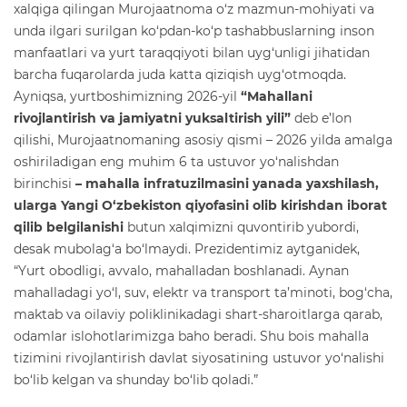
xalqiga qilingan Murojaatnoma o‘z mazmun-mohiyati va
unda ilgari surilgan ko‘pdan-ko‘p tashabbuslarning inson
manfaatlari va yurt taraqqiyoti bilan uyg‘unligi jihatidan
barcha fuqarolarda juda katta qiziqish uyg‘otmoqda.
Ayniqsa, yurtboshimizning 2026-yil
“Mahallani
rivojlantirish va jamiyatni yuksaltirish yili”
deb e’lon
qilishi, Murojaatnomaning asosiy qismi – 2026 yilda amalga
oshiriladigan eng muhim 6 ta ustuvor yo‘nalishdan
birinchisi
–
mahalla infratuzilmasini yanada yaxshilash,
ularga Yangi O‘zbekiston qiyofasini olib kirishdan iborat
qilib belgilanishi
butun xalqimizni quvontirib yubordi,
desak mubolag‘a bo‘lmaydi. Prezidentimiz aytganidek,
“Yurt obodligi, avvalo, mahalladan boshlanadi. Aynan
mahalladagi yo‘l, suv, elektr va transport ta’minoti, bog‘cha,
maktab va oilaviy poliklinikadagi shart-sharoitlarga qarab,
odamlar islohotlarimizga baho beradi. Shu bois mahalla
tizimini rivojlantirish davlat siyosatining ustuvor yo‘nalishi
bo‘lib kelgan va shunday bo‘lib qoladi.”