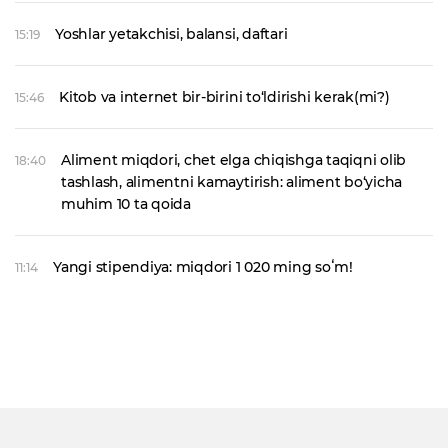
Yoshlar yetakchisi, balansi, daftari
15:19
Kitob va internet bir-birini to‘ldirishi kerak(mi?)
15:46
Aliment miqdori, chet elga chiqishga taqiqni olib
18:40
tashlash, alimentni kamaytirish: aliment bo‘yicha
muhim 10 ta qoida
Yangi stipendiya: miqdori 1 020 ming soʻm!
11:14