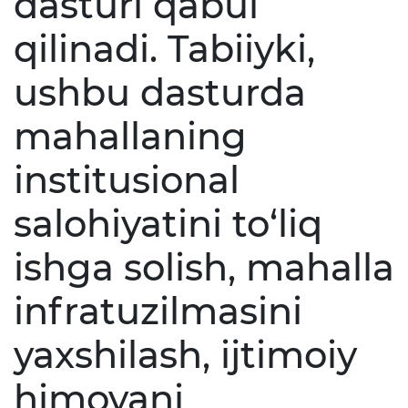
dasturi qabul
qilinadi. Tabiiyki,
ushbu dasturda
mahallaning
institusional
salohiyatini to‘liq
ishga solish, mahalla
infratuzilmasini
yaxshilash, ijtimoiy
himoyani