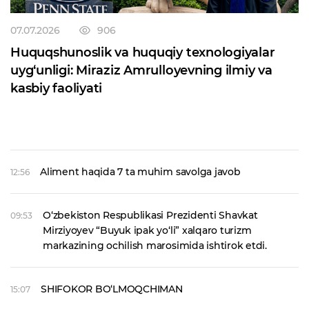
07.07.2026
906
Huquqshunoslik va huquqiy texnologiyalar
uyg‘unligi: Miraziz Amrulloyevning ilmiy va
kasbiy faoliyati
Aliment haqida 7 ta muhim savolga javob
12:56
O‘zbekiston Respublikasi Prezidenti Shavkat
09:53
Mirziyoyev “Buyuk ipak yo‘li” xalqaro turizm
markazining ochilish marosimida ishtirok etdi.
SHIFOKOR BO‘LMOQCHIMAN
15:07