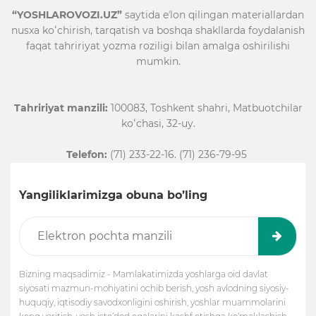
“YOSHLAROVOZI.UZ”
saytida eʼlon qilingan materiallardan
nusxa koʻchirish, tarqatish va boshqa shakllarda foydalanish
faqat tahririyat yozma roziligi bilan amalga oshirilishi
mumkin.
Tahririyat manzili:
100083, Toshkent shahri, Matbuotchilar
koʻchasi, 32-uy.
Telefon:
(71) 233-22-16. (71) 236-79-95
Yangiliklarimizga obuna bo’ling
Bizning maqsadimiz - Mamlakatimizda yoshlarga oid davlat
siyosati mazmun-mohiyatini ochib berish, yosh avlodning siyosiy-
huquqiy, iqtisodiy savodxonligini oshirish, yoshlar muammolarini