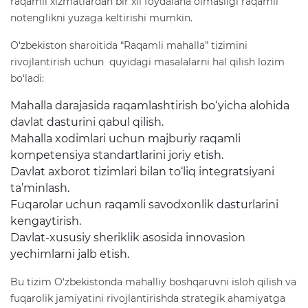
raqamli xizmatlardan bir xil foydalana olmasligi raqamli
notenglikni yuzaga keltirishi mumkin.
O‘zbekiston sharoitida “Raqamli mahalla” tizimini
rivojlantirish uchun quyidagi masalalarni hal qilish lozim
bo‘ladi:
Mahalla darajasida raqamlashtirish bo‘yicha alohida
davlat dasturini qabul qilish.
Mahalla xodimlari uchun majburiy raqamli
kompetensiya standartlarini joriy etish.
Davlat axborot tizimlari bilan to‘liq integratsiyani
ta’minlash.
Fuqarolar uchun raqamli savodxonlik dasturlarini
kengaytirish.
Davlat-xususiy sheriklik asosida innovasion
yechimlarni jalb etish.
Bu tizim O‘zbekistonda mahalliy boshqaruvni isloh qilish va
fuqarolik jamiyatini rivojlantirishda strategik ahamiyatga