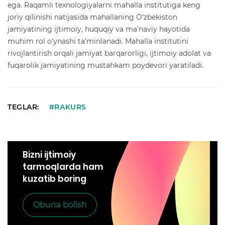
ega. Raqamli texnologiyalarni mahalla institutiga keng
joriy qilinishi natijasida mahallaning O‘zbekiston
jamiyatining ijtimoiy, huquqiy va ma’naviy hayotida
muhim rol o‘ynashi ta’minlanadi. Mahalla institutini
rivojlantirish orqali jamiyat barqarorligi, ijtimoiy adolat va
fuqarolik jamiyatining mustahkam poydevori yaratiladi.
TEGLAR:
#RAKURS
Bizni ijtimoiy
tarmoqlarda ham
kuzatib boring
Obuna bo`lish