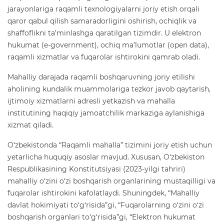
jarayonlariga raqamli texnologiyalarni joriy etish orqali
qaror qabul qilish samaradorligini oshirish, ochiqlik va
shaffoflikni ta’minlashga qaratilgan tizimdir. U elektron
hukumat (e-government), ochiq ma’lumotlar (open data),
raqamli xizmatlar va fuqarolar ishtirokini qamrab oladi.
Mahalliy darajada raqamli boshqaruvning joriy etilishi
aholining kundalik muammolariga tezkor javob qaytarish,
ijtimoiy xizmatlarni adresli yetkazish va mahalla
institutining haqiqiy jamoatchilik markaziga aylanishiga
xizmat qiladi.
O‘zbekistonda “Raqamli mahalla” tizimini joriy etish uchun
yetarlicha huquqiy asoslar mavjud. Xususan, O‘zbekiston
Respublikasining Konstitutsiyasi (2023-yilgi tahriri)
mahalliy o‘zini o‘zi boshqarish organlarining mustaqilligi va
fuqarolar ishtirokini kafolatlaydi. Shuningdek, “Mahalliy
davlat hokimiyati to‘g‘risida”gi, “Fuqarolarning o‘zini o‘zi
boshqarish organlari to‘g‘risida”gi, “Elektron hukumat