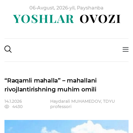
06-Avgust, 2026-yil, Payshanba
“Raqamli mahalla” – mahallani
rivojlantirishning muhim omili
14.1.2026
Haydarali MUHAMEDOV, TDYU
4430
professori