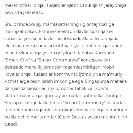
mexanizmlari orqali fuqarolar qaror qabul qilish jarayoniga
bevosita jalb etiladi.
Shu o‘rinda xorijiy mamlakatlarning ilg‘or tajribasiga
murojaat qilsak, Estoniya elektron davlat boshqaruvi
sohasida yetakchi davlat hisoblanadi. Mahalliy darajada
elektron reyestrlar va identifikatsiya tizimlari orqali aholi
bilan tezkor aloqa yo‘lga qo‘yilgan. Janubiy Koreyada
“Smart City” va “Smart Community” konsepsiyalari
doirasida mahalliy jamoalar raqamlashtirilgan. Mobil
ilovalar orqali fuqarolar kommunal, ijtimoiy va ma’muriy
xizmatlarga oson kirish imkoniga ega. Singapurda mahalla
darajasida sensorlar, ma’lumotlar tahlili va raqamli
platformalar orqali ijtimoiy xizmatlar optimallashtirilgan.
Yevropa Ittifoqi davlatlarida “Smart Community” dasturlari
fuqarolarning raqamli ishtirokini kengaytirishga qaratilgan
bo‘lib, ochiq ma’lumotlar (Open Data) siyosati muhim o‘rin
tutadi.