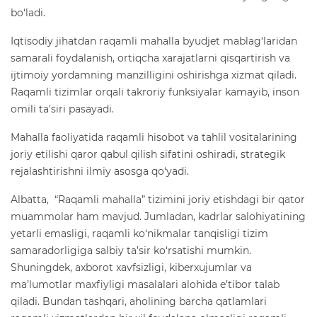
bo‘ladi.
Iqtisodiy jihatdan raqamli mahalla byudjet mablag‘laridan
samarali foydalanish, ortiqcha xarajatlarni qisqartirish va
ijtimoiy yordamning manzilligini oshirishga xizmat qiladi.
Raqamli tizimlar orqali takroriy funksiyalar kamayib, inson
omili ta’siri pasayadi.
Mahalla faoliyatida raqamli hisobot va tahlil vositalarining
joriy etilishi qaror qabul qilish sifatini oshiradi, strategik
rejalashtirishni ilmiy asosga qo‘yadi.
Albatta, “Raqamli mahalla” tizimini joriy etishdagi bir qator
muammolar ham mavjud. Jumladan, kadrlar salohiyatining
yetarli emasligi, raqamli ko‘nikmalar tanqisligi tizim
samaradorligiga salbiy ta’sir ko‘rsatishi mumkin.
Shuningdek, axborot xavfsizligi, kiberxujumlar va
ma’lumotlar maxfiyligi masalalari alohida e’tibor talab
qiladi. Bundan tashqari, aholining barcha qatlamlari