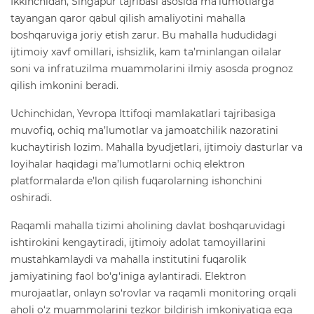
Ikkinchidan, Singapur tajribasi asosida ma’lumotlarga
tayangan qaror qabul qilish amaliyotini mahalla
boshqaruviga joriy etish zarur. Bu mahalla hududidagi
ijtimoiy xavf omillari, ishsizlik, kam ta’minlangan oilalar
soni va infratuzilma muammolarini ilmiy asosda prognoz
qilish imkonini beradi.
Uchinchidan, Yevropa Ittifoqi mamlakatlari tajribasiga
muvofiq, ochiq ma’lumotlar va jamoatchilik nazoratini
kuchaytirish lozim. Mahalla byudjetlari, ijtimoiy dasturlar va
loyihalar haqidagi ma’lumotlarni ochiq elektron
platformalarda e’lon qilish fuqarolarning ishonchini
oshiradi.
Raqamli mahalla tizimi aholining davlat boshqaruvidagi
ishtirokini kengaytiradi, ijtimoiy adolat tamoyillarini
mustahkamlaydi va mahalla institutini fuqarolik
jamiyatining faol bo‘g‘iniga aylantiradi. Elektron
murojaatlar, onlayn so‘rovlar va raqamli monitoring orqali
aholi o‘z muammolarini tezkor bildirish imkoniyatiga ega