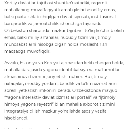
Xorijiy davlatlar tajribasi shuni ko‘rsatadiki, raqamli
mahallaning muvaffaqiyatli amal qilishi tasodifiy emas,
balki puxta ishlab chiqilgan davlat siyosati, institusional
barqarorlik va jamoatchilik ishonchiga tayanadi.
O‘zbekiston sharoitida mazkur tajribani to‘liq ko‘chirib olish
emas, balki milliy an’analar, huquqiy tizim va ijtimoiy
munosabatlarni hisobga olgan holda moslashtirish
maqsadga muvofiqdir.
Avvalo, Estoniya va Koreya tajribasidan kelib chiqqan holda,
mahalla darajasida yagona identifikatsiya va ma’lumotlar
almashinuvi tizimini joriy etish muhim. Bu ijtimoiy
nafaqalar, moddiy yordam, bandlik va ta’lim xizmatlarini
adresli yetkazish imkonini beradi. O‘zbekistonda mavjud
“Yagona interaktiv davlat xizmatlari portali” va “Ijtimoiy
himoya yagona reyestri” bilan mahalla axborot tizimini
integratsiya qilish mazkur yo‘nalishda asosiy vazifa
hisoblanadi.