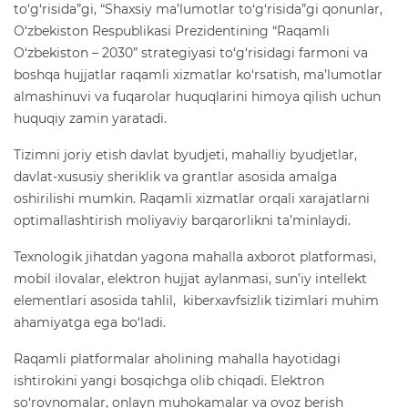
to‘g‘risida”gi, “Shaxsiy ma’lumotlar to‘g‘risida”gi qonunlar,
O‘zbekiston Respublikasi Prezidentining “Raqamli
O‘zbekiston – 2030” strategiyasi to‘g‘risidagi farmoni va
boshqa hujjatlar raqamli xizmatlar ko‘rsatish, ma’lumotlar
almashinuvi va fuqarolar huquqlarini himoya qilish uchun
huquqiy zamin yaratadi.
Tizimni joriy etish davlat byudjeti, mahalliy byudjetlar,
davlat-xususiy sheriklik va grantlar asosida amalga
oshirilishi mumkin. Raqamli xizmatlar orqali xarajatlarni
optimallashtirish moliyaviy barqarorlikni ta’minlaydi.
Texnologik jihatdan yagona mahalla axborot platformasi,
mobil ilovalar, elektron hujjat aylanmasi, sun’iy intellekt
elementlari asosida tahlil, kiberxavfsizlik tizimlari muhim
ahamiyatga ega bo‘ladi.
Raqamli platformalar aholining mahalla hayotidagi
ishtirokini yangi bosqichga olib chiqadi. Elektron
so‘rovnomalar, onlayn muhokamalar va ovoz berish