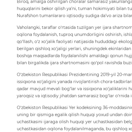
Biroq, amalga oshirilgan choralar samarasiz yakunlangac
huquqlarini bekor qilish ya’ni, tuman hokimiyati bilan t
Nurafshon tumanlararo iqtisodiy sudiga da’vo ariza bila
Vaholangki, taraflar o‘rtasida tuzilgan yer ijara shar
oqilona foydalanish, tuproq unumdorligini oshirish, ishl
qo‘llash, o‘z xo‘jalik faoliyati natijasida hududdagi eko
berilgan qishloq xo‘jaligi yerlari, shuningdek ekinlarida
boshqa maqsadlarda foydalanilishi amaldagi qonun hujja
bilan birgalikda ijara shartnomasini qo‘pol ravishda buzi
O‘zbekiston Respublikasi Prezidentining 2019-yil 20-mar
issiqxona xo‘jaligini yanada rivojlantirish chora-tadbirla
qadar mavjud mevali bog‘lar va issiqxona xo‘jaliklarini ha
yaroqsiz va iqtisodiy jihatdan samarasiz bog‘lar o‘rnida
O‘zbekiston Respublikasi Yer kodeksining 36-moddasinin
uning bir qismiga egalik qilish huquqi yoxud undan doi
uchastkasini ijaraga olish huquqi yer uchastkasidan be
uchastkasidan oqilona foydalanilmaganda, bu qishloq xo‘