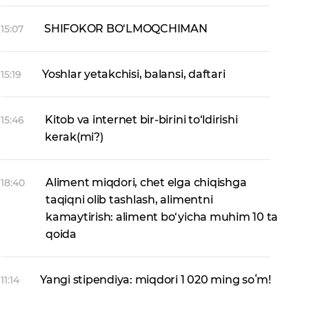
SHIFOKOR BO‘LMOQCHIMAN
15:07
Yoshlar yetakchisi, balansi, daftari
15:19
Kitob va internet bir-birini to‘ldirishi
15:46
kerak(mi?)
Aliment miqdori, chet elga chiqishga
18:40
taqiqni olib tashlash, alimentni
kamaytirish: aliment bo‘yicha muhim 10 ta
qoida
Yangi stipendiya: miqdori 1 020 ming soʻm!
11:14