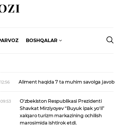
PARVOZ
BOSHQALAR
Aliment haqida 7 ta muhim savolga javob
12:56
O‘zbekiston Respublikasi Prezidenti
09:53
Shavkat Mirziyoyev “Buyuk ipak yo‘li”
xalqaro turizm markazining ochilish
marosimida ishtirok etdi.