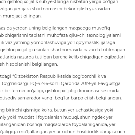
h qishloq xo‘jalik sub’yektlariga nisbatan yerga bo‘lgan
uzilgan yer ijara shartnomasini bekor qilish yuzasidan
n murojaat qilingan.
tnomasida yerdan uning belgilangan maqsadga muvofiq
ab chiqarishni tabiatni muhofaza qiluvchi texnologiyalarni
logik vaziyatning yomonlashuviga yo‘l qo‘ymaslik, ijaraga
n qishloq xo‘jaligi ekinlari shartnomasida nazarda tutilmagan
tlarida nazarda tutilgan barcha kelib chiqadigan oqibatlari
sh hisoblanishi belgilangan.
tdagi “O‘zbekiston Respublikasida bog‘dorchilik va
ri to‘g‘risida”gi PQ-4246-sonli Qarorida 2019-yil 1-avgustga
r bir fermer xo‘jaligi, qishloq xo‘jaligi korxonasi kesimida
 iqtisodiy samarador yangi bog‘lar barpo etish belgilangan.
g birinchi qismiga ko‘ra, butun yer uchastkasiga yoki
miy yoki muddatli foydalanish huquqi, shuningdek yer
lgilanganidan boshqa maqsadlarda foydalanilganida, yer
jaligiga mo‘ljallangan yerlar uchun hosildorlik darajasi uch