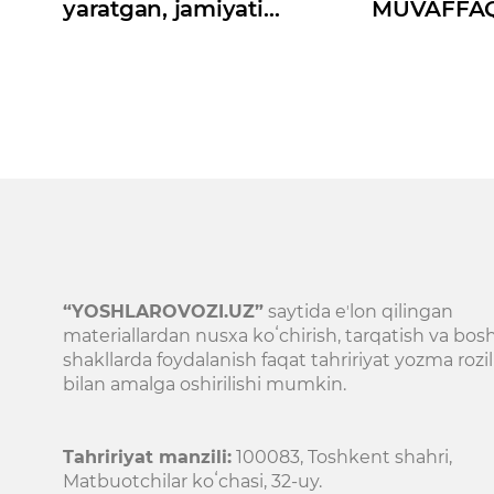
yaratgan, jamiyati
MUVAFFA
oʻldirgan instinkt
AFZALRO
“YOSHLAROVOZI.UZ”
saytida eʼlon qilingan
materiallardan nusxa koʻchirish, tarqatish va bos
shakllarda foydalanish faqat tahririyat yozma rozil
bilan amalga oshirilishi mumkin.
Tahririyat manzili:
100083, Toshkent shahri,
Matbuotchilar koʻchasi, 32-uy.