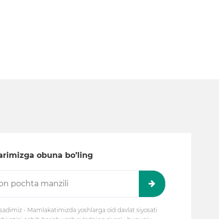
larimizga obuna bo’ling
adimiz - Mamlakatimizda yoshlarga oid davlat siyosati