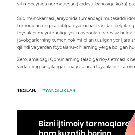
yil mobaynida normativdan (kadastr bahosiga ko‘ra) pas
Sud muhokamasi jarayonida tumandagi mutasaddi idora
tomonidan unga ajratilgan yer uchastkasidan belgilang
foydalanilmayotganligi, yer maydonlari qarovsiz holga tas
javobgarlarning tuman hokimi bilan tuzilgan yer ijara sha
qilindi va yerdan foydalanuvchilarning yerga bo‘lgan huq
Zero, amaldagi Qonunlarning talabiga rioya etmaslik bel
yerlarining belgilangan maqsadlarda foydalanish farovon
TEGLAR:
#YANGILIKLAR
Bizni ijtimoiy tarmoqlard
ham kuzatib boring