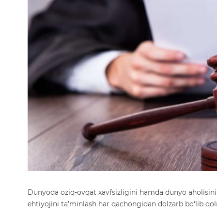
Dunyoda oziq-ovqat xavfsizligini hamda dunyo aholisinin
ehtiyojini ta’minlash har qachongidan dolzarb bo‘lib q