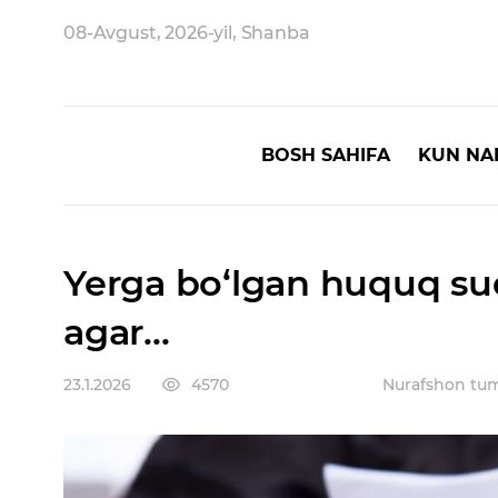
08-Avgust, 2026-yil, Shanba
BOSH SAHIFA
KUN NA
Yerga bo‘lgan huquq sud 
agar...
23.1.2026
4570
Nurafshon tum