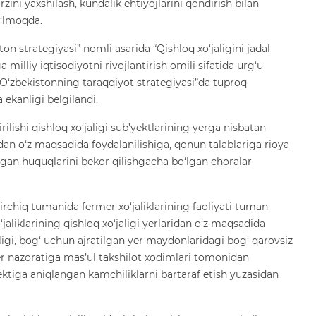
ini yaxshilash, kundalik ehtiyojlarini qondirish bilan
o‘lmoqda.
n strategiyasi” nomli asarida “Qishloq xo‘jaligini jadal
a milliy iqtisodiyotni rivojlantirish omili sifatida urg‘u
i O‘zbekistonning taraqqiyot strategiyasi”da tuproq
 ekanligi belgilandi.
ishi qishloq xo‘jaligi sub’yektlarining yerga nisbatan
ridan o‘z maqsadida foydalanilishiga, qonun talablariga rioya
gan huquqlarini bekor qilishgacha bo‘lgan choralar
chiq tumanida fermer xo‘jaliklarining faoliyati tuman
liklarining qishloq xo‘jaligi yerlaridan o‘z maqsadida
gi, bog‘ uchun ajratilgan yer maydonlaridagi bog‘ qarovsiz
r nazoratiga mas’ul takshilot xodimlari tomonidan
ektiga aniqlangan kamchiliklarni bartaraf etish yuzasidan