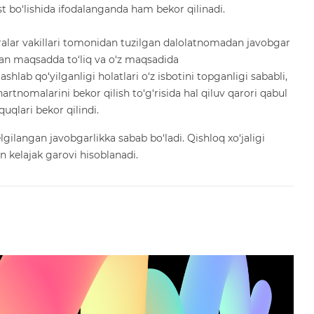
t bo‘lishida ifodalanganda ham bekor qilinadi.
lar vakillari tomonidan tuzilgan dalolatnomadan javobgar
an maqsadda to‘liq va o‘z maqsadida
hlab qo‘yilganligi holatlari o‘z isbotini topganligi sababli,
rtnomalarini bekor qilish to‘g‘risida hal qiluv qarori qabul
uqlari bekor qilindi.
gilangan javobgarlikka sabab bo‘ladi. Qishloq xo‘jaligi
 kelajak garovi hisoblanadi.
a