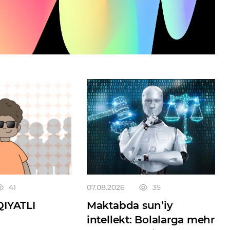
41
07.08.2026
35
IYATLI
Maktabda sun’iy
intellekt: Bolalarga mehr