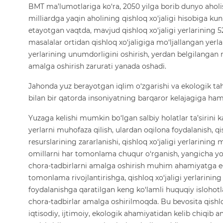
BMT ma’lumotlariga ko‘ra, 2050 yilga borib dunyo aholi
milliardga yaqin aholining qishloq xo‘jaligi hisobiga kun
etayotgan vaqtda, mavjud qishloq xo‘jaligi yerlarining 
masalalar ortidan qishloq xo‘jaligiga mo‘ljallangan yerla
yerlarining unumdorligini oshirish, yerdan belgilangan
amalga oshirish zarurati yanada oshadi.
Jahonda yuz berayotgan iqlim o‘zgarishi va ekologik tahdi
bilan bir qatorda insoniyatning barqaror kelajagiga ham 
Yuzaga kelishi mumkin bo‘lgan salbiy holatlar ta’sirini 
yerlarni muhofaza qilish, ulardan oqilona foydalanish, qis
resurslarining zararlanishi, qishloq xo‘jaligi yerlarining
omillarni har tomonlama chuqur o‘rganish, yangicha y
chora-tadbirlarni amalga oshirish muhim ahamiyatga eg
tomonlama rivojlantirishga, qishloq xo‘jaligi yerlarining
foydalanishga qaratilgan keng ko‘lamli huquqiy islohot
chora-tadbirlar amalga oshirilmoqda. Bu bevosita qishlo
iqtisodiy, ijtimoiy, ekologik ahamiyatidan kelib chiqib a