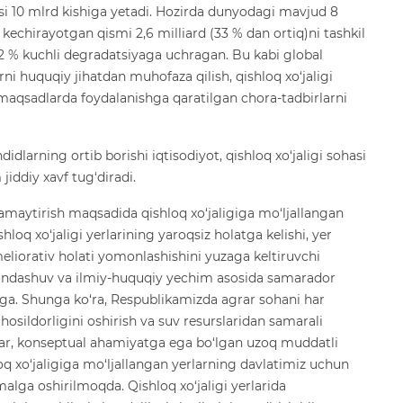
si 10 mlrd kishiga yetadi. Hozirda dunyodagi mavjud 8
 kechirayotgan qismi 2,6 milliard (33 % dan ortiq)ni tashkil
52 % kuchli degradatsiyaga uchragan. Bu kabi global
rni huquqiy jihatdan muhofaza qilish, qishloq xo‘jaligi
 maqsadlarda foydalanishga qaratilgan chora-tadbirlarni
dlarning ortib borishi iqtisodiyot, qishloq xo‘jaligi sohasi
jiddiy xavf tug‘diradi.
kamaytirish maqsadida qishloq xo‘jaligiga mo‘ljallangan
hloq xo‘jaligi yerlarining yaroqsiz holatga kelishi, yer
 meliorativ holati yomonlashishini yuzaga keltiruvchi
ondashuv va ilmiy-huquqiy yechim asosida samarador
a. Shunga ko‘ra, Respublikamizda agrar sohani har
 hosildorligini oshirish va suv resurslaridan samarali
lar, konseptual ahamiyatga ega bo‘lgan uzoq muddatli
q xo‘jaligiga mo‘ljallangan yerlarning davlatimiz uchun
malga oshirilmoqda. Qishloq xo‘jaligi yerlarida