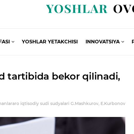
FASI
YOSHLAR YETAKCHISI
INNOVATSIYA
tartibida bekor qilinadi,
anlararo iqtisodiy sudi sudyalari G.Mashkurov, E.Kurbonov