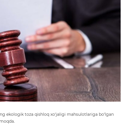
g ekologik toza qishloq xo‘jaligi mahsulotlariga bo‘lgan
olmoqda.