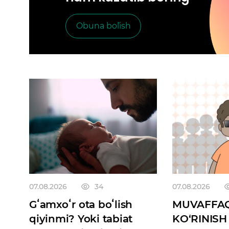
Obuna bo`lish
07.08.2026
34
07.08.2026
Gʻamxoʻr ota boʻlish
MUVAFFAQ
qiyinmi? Yoki tabiat
KO‘RINISH