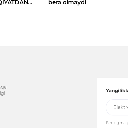
QIYATDAN
bera olmaydi
Qmi?
hqa
Yangilik
igi
Bizning maqs