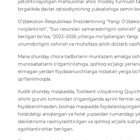
yetishtirilayotgan mahsulotlar aholi moddiy turmush tarz
birgalikda davlat iqtisodiyotining yuksalishiga zamin b
O‘zbekiston Respublikasi Prezidentining “Yangi O‘zbekisto
rivojlantirish”, “Suv resurslari samaradorligini oshirish” g
berilgan bo‘lsa, “2022–2026 yillarga mo‘ljallangan Yang
unumdorligini oshirish va muhofaza qilish dolzarb vazifa
Mana shunday chora-tadbirlarni muntazam amalga oshiril
munosabatlarni o‘zgartirilishiga, qishloq xo‘jaligi yerla
etmagan yerdan foydalanuvchilarga nisbatan yerga bo‘l
qo‘llanilmoqda.
Xuddi shunday maqsadda, Toshkent viloyatining Quyichir
ishchi guruhi tomonidan o‘rganilganda ayrim fermer xo‘ja
foydalanilmasdan, boshqa maqsadda foydalanilayotganli
holatdaligi aniqlangan va holat yuzasidan tumandagi ye
dalolatnoma rasmiylashtirilgan va qishloq xo‘jalik sub’y
ogohlantirishlar berilgan.