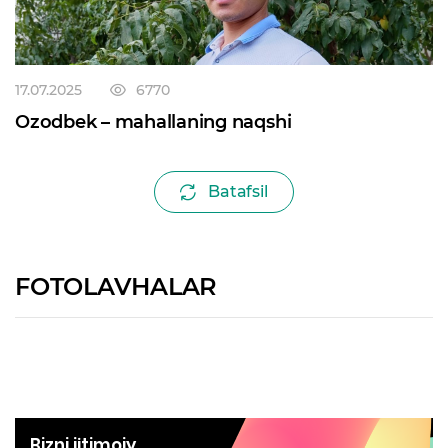
17.07.2025
6770
Ozodbek – mahallaning naqshi
Batafsil
FOTOLAVHALAR
Bizni ijtimoiy