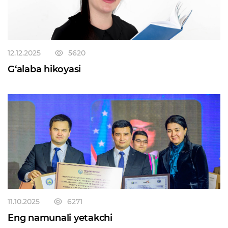
to‘liq o‘tab bo‘lgan shaxsga, o‘z hayotini sudlanganlik
tamg‘asidan xoli tarzda yangitdan boshlashiga imkon
beradi.
12.12.2025
5620
G‘alaba hikoyasi
11.10.2025
6271
Eng namunali yetakchi