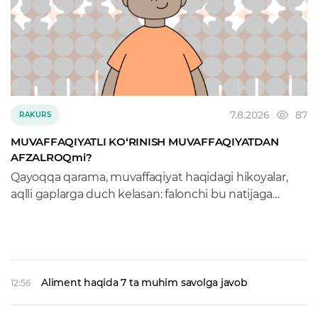
7.8.2026
87
RAKURS
MUVAFFAQIYATLI KO‘RINISH MUVAFFAQIYATDAN
AFZALROQmi?
Qayoqqa qarama, muvaffaqiyat haqidagi hikoyalar,
aqlli gaplarga duch kelasan: falonchi bu natijaga
qanday erishdi, u kabi bo‘lish uchun nima qilish
kerak... Kitob do‘konlari ham ruhlantiruvchi bitiklar
bilan to‘la. Yana podkastlar, vebinarlar...
Aliment haqida 7 ta muhim savolga javob
12:56