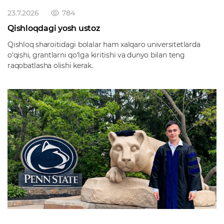
23.7.2026
784
Qishloqdagi yosh ustoz
Qishloq sharoitidagi bolalar ham xalqaro universitetlarda
o‘qishi, grantlarni qo‘lga kiritishi va dunyo bilan teng
raqobatlasha olishi kerak.