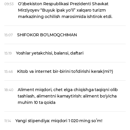
O‘zbekiston Respublikasi Prezidenti Shavkat
09:53
Mirziyoyev “Buyuk ipak yo‘li” xalqaro turizm
markazining ochilish marosimida ishtirok etdi.
SHIFOKOR BO‘LMOQCHIMAN
15:07
Yoshlar yetakchisi, balansi, daftari
15:19
Kitob va internet bir-birini to‘ldirishi kerak(mi?)
15:46
Aliment miqdori, chet elga chiqishga taqiqni olib
18:40
tashlash, alimentni kamaytirish: aliment bo‘yicha
muhim 10 ta qoida
Yangi stipendiya: miqdori 1 020 ming soʻm!
11:14