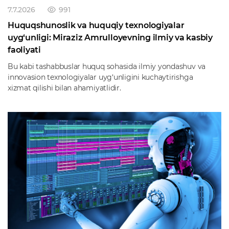
7.7.2026
991
Huquqshunoslik va huquqiy texnologiyalar
uyg‘unligi: Miraziz Amrulloyevning ilmiy va kasbiy
faoliyati
Bu kabi tashabbuslar huquq sohasida ilmiy yondashuv va
innovasion texnologiyalar uyg‘unligini kuchaytirishga
xizmat qilishi bilan ahamiyatlidir.