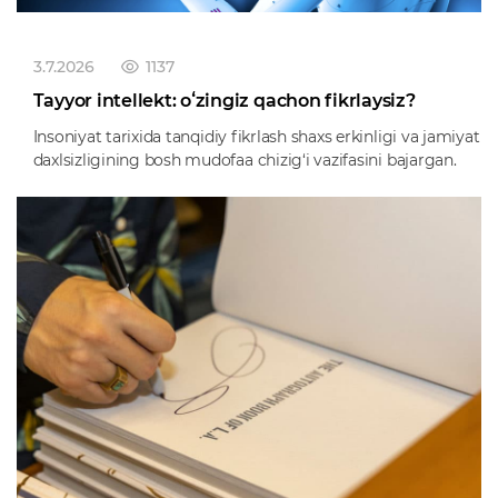
3.7.2026
1137
Tayyor intellekt: oʻzingiz qachon fikrlaysiz?
Insoniyat tarixida tanqidiy fikrlash shaxs erkinligi va jamiyat
daxlsizligining bosh mudofaa chizig‘i vazifasini bajargan.