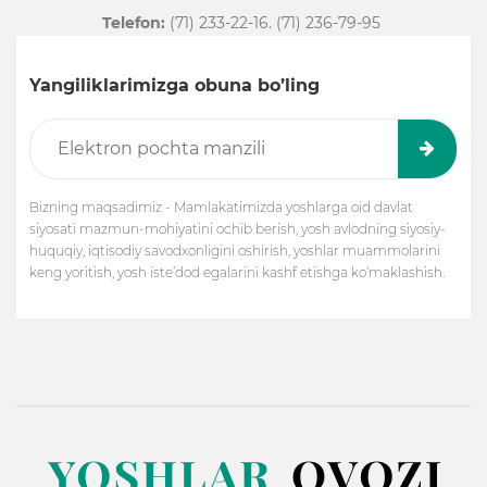
Telefon:
(71) 233-22-16. (71) 236-79-95
Yangiliklarimizga obuna bo’ling
Bizning maqsadimiz - Mamlakatimizda yoshlarga oid davlat
siyosati mazmun-mohiyatini ochib berish, yosh avlodning siyosiy-
huquqiy, iqtisodiy savodxonligini oshirish, yoshlar muammolarini
keng yoritish, yosh iste’dod egalarini kashf etishga ko‘maklashish.