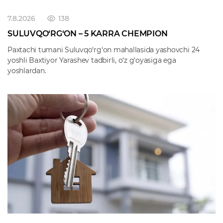
7.8.2026
138
SULUVQO‘RG‘ON – 5 KARRA CHEMPION
Paxtachi tumani Suluvqo‘rg‘on mahallasida yashovchi 24
yoshli Baxtiyor Yarashev tadbirli, o‘z g‘oyasiga ega
yoshlardan.