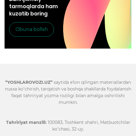
tarmoqlarda ham
kuzatib boring
Obuna bo`lish
“YOSHLAROVOZI.UZ”
saytida eʼlon qilingan materiallardan
nusxa koʻchirish, tarqatish va boshqa shakllarda foydalanish
faqat tahririyat yozma roziligi bilan amalga oshirilishi
mumkin.
Tahririyat manzili:
100083, Toshkent shahri, Matbuotchilar
koʻchasi, 32-uy.