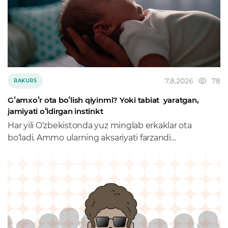
7.8.2026
78
RAKURS
Gʻamxoʻr ota boʻlish qiyinmi? Yoki tabiat yaratgan,
jamiyati oʻldirgan instinkt
Har yili O‘zbekistonda yuz minglab erkaklar ota
bo‘ladi. Ammo ularning aksariyati farzandi
tug‘ilganidan keyingi eng muhim kunlarni
tug‘uruqxona va uy o‘rtasida emas, ishxonada
o‘tkazadi.