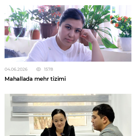
Yangi normalarga ko‘ra, o‘n sakkiz yoshga to‘lmagan
shaxs o‘z jinoyati uchun belgilangan jazoni to‘liq o‘tab
bo‘lgach, sudlanmagan hisoblanadi. Bu o‘zgarish
jinoyat sodir etgan yoshlarning keyingi hayotida
ijtimoiy reabilitatsiyaga qaytish imkoniyatini
kengaytiradi. Shu bilan birga, alohida ta’kidlab o‘tish
joizki mazkur imtiyoz o‘ta og‘ir jinoyat sodir etganlarga
yoki jazoni o‘tab bo‘lgach, yana qasddan yangi jinoyat
sodir etgan shaxslarga tatbiq etilmaydi. Shuningdek,
qonun bilan ozodlikni cheklash va ozodlikdan
04.06.2026
1578
mahrum etishning eng kam muddatlari ham
Mahallada mehr tizimi
qisqartirildi — avvalgi olti oylik chegara o‘rniga endi bir
oylik minimal jazo qo‘llanishi mumkin. Bu choralar
voyaga yetmagan shaxslar manfaatlarini himoya
qilish va jazo tizimini insonparvarlashtirishga
qaratilgan.Ta’kidlab o‘tish o‘rinliki, jinoyat kodeksining
vazifalari shaxsni, uning huquq va erkinliklarini,
jamiyat va davlat manfaatlarini, mulkni, tabiiy muhitni,
tinchlikni, insoniyat xavfsizligini jinoiy tajovuzlardan