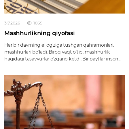
3.7.2026
1069
Mashhurlikning qiyofasi
Har bir davrning el og‘ziga tushgan qahramonlari,
mashhurlari bo‘ladi. Biroq vaqt o‘tib, mashhurlik
haqidagi tasavvurlar o‘zgarib ketdi. Bir paytlar inson
tanilishi uchun undan katta iste’dod, yillar davomida
qilingan mehnat yoki jamiyatga foydasi tegadigan
biror faoliyat talab qilingan. Taniqli jurnalist, yozuvchi,
olim yoki san’atkor bo‘lish uchun yillar chig‘irig‘idan
o‘tish shart bo‘lgan. Endi mezonlar mutlaqo o‘zgardi.
Internet asrida odamlarning diqqatini qanday yo‘l
bilan bo‘lsa ham jalb qila olishning o‘zi mashhurlik
poydevoriga aylandi. TikTok, Instagram va YouTube
kabi global platformalar klassik, qat’iy me’yorlarni
buzib tashladi. Ijtimoiy tarmoqni ochsangiz,